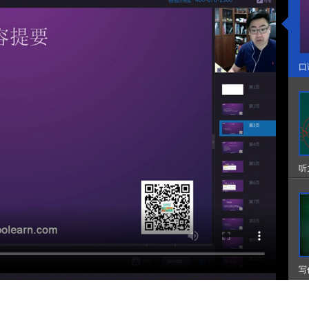
口
听
写