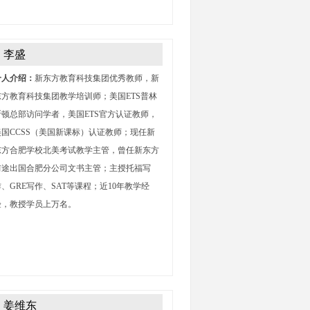
李盛
个人介绍：
新东方教育科技集团优秀教师，新
东方教育科技集团教学培训师；美国ETS普林
斯顿总部访问学者，美国ETS官方认证教师，
美国CCSS（美国新课标）认证教师；现任新
东方合肥学校北美考试教学主管，曾任新东方
前途出国合肥分公司文书主管；主授托福写
作、GRE写作、SAT等课程；近10年教学经
验，教授学员上万名。
姜维东