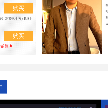
购买
对8/9月考)-四科
购买
考前预测
讲