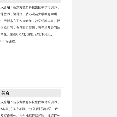
个人介绍：
新东方教育科技集团教学培训师，
优秀教师，巡讲师。香港浸会大学教育学硕
士。于新东方工作10余年，教学经验丰富。授
课逻辑性强，角度独特新颖，善于将复杂问题
单化。主授GMAT, GRE, SAT, TOEFL,
ELTS等课程。
吴奇
个人介绍：
新东方教育科技集团教师培训师，
ETS认证托福培训师。9次取得托福口语，听
力及写作满分。八年托福授课经验，深谙评分