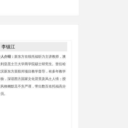
李镇江
个人介绍：
新东方在线托福听力主讲教师，澳
大利亚昆士兰大学商学院硕士研究生。曾任哈
尔滨新东方英联邦项目教学督导，有多年教学
经验，深谙西方国家文化背景及风土人情；授
课风格幽默且不失严谨，带出数百名托福高分
学员。