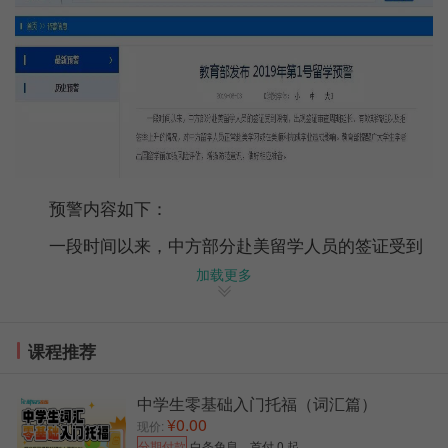
预警内容如下：
一段时间以来，中方部分赴美留学人员的签证受到
限制，出现签证审查周期延长、有效期缩短以及拒签率
加载更多
上升的情况，对中方留学人员正常赴美学习或在美顺利
完成学业造成影响。教育部提醒广大学生学者出国留学
前加强风险评估，增强防范意识，做好相应准备。
课程推荐
看到这样的预警，结合当今中美贸易形势，相信很
中学生零基础入门托福（词汇篇）
多学生和家长不免在心里打鼓。这一预警是否意味着短
¥0.00
现价:
期内不要选择赴美求学?
分期付款
白条免息，首付 0 起