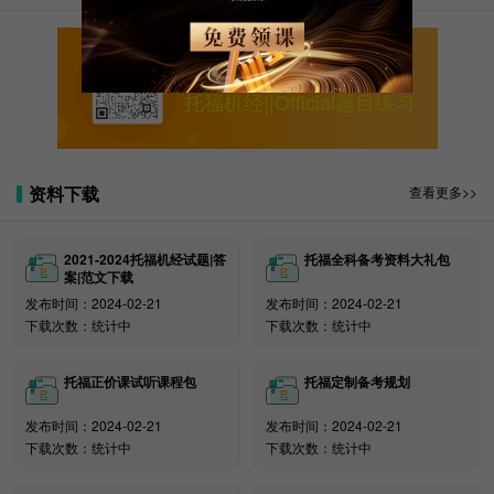
现在，我书写此信以申明耶鲁大学对国际学生和学
者的坚定承诺，因为他们对于我们的大学社区至关重
关注新东方在线托福
要。
托福机经||Official题目练习
……
我们坚持欢迎来自世界各地有才干的同事。这丝毫
资料下载
查看更多>>
无损于我们对学术诚信的追求。
除耶鲁大学外，哥伦比亚大学可持续发展中心负责
2021-2024托福机经试题|答
托福全科备考资料大礼包
人、加州大学伯克利分校校长、加州大学戴维斯分校校
案|范文下载
长也均公开表示，国际学生和国际学者应得到尊重和保
发布时间：2024-02-21
发布时间：2024-02-21
护。
下载次数：统计中
下载次数：统计中
尽管特朗普上台后赴美留学签证趋严，但美国仍然
托福正价课试听课程包
托福定制备考规划
是大多数留学生的首选。根据2018美国门户开放报告，
中国连续9年成为美国国际学生最大生源国，中国学生数
发布时间：2024-02-21
发布时间：2024-02-21
量达到36万人，增长了3.6%。中国学生数量庞大，占到
下载次数：统计中
下载次数：统计中
全部国际生数量的33.2%，是印度学生的2倍，韩国学生