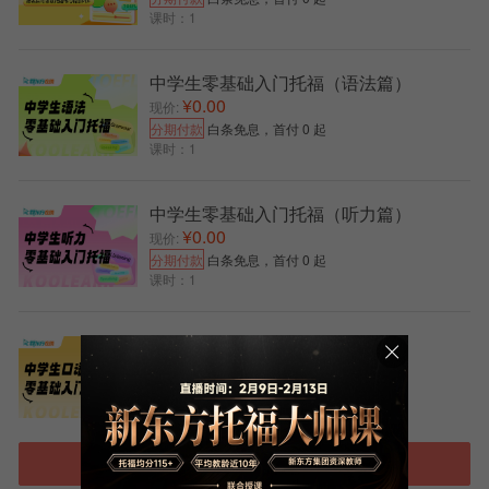
课时：1
首先，根据《环球时报》的报道，本次预警中所
说“拒签率上升”指的是公派留学拒签率。教育部国际合
作与交流司副司长徐永吉透露的数据显示，2019年1月
中学生零基础入门托福（语法篇）
至3月中国公派赴美留学拒签率高达13.5%。
¥0.00
现价:
分期付款
白条免息，首付 0 起
根据国家留学基金管理委员会的统计，2018年，中
课时：1
方计划公派赴美留学10313人。其中因签证问题无法按
原计划赴美331人，占计划派出人员数量的3.2%。
中学生零基础入门托福（听力篇）
¥0.00
其次，教育部发言人续梅也在发布会上表示，尽管
现价:
分期付款
白条免息，首付 0 起
中美经贸摩擦，中国学生赴美留学的总体形势仍保持平
课时：1
稳，美国高校对华交往合作的态度是开放的，对中国留
学生的态度是欢迎的。
中学生零基础入门托福（口语篇）
此前，耶鲁大学校长曾公开声明表示尊重并欢迎国
¥0.00
现价:
际学生学者。声明中写道，
分期付款
白条免息，首付 0 起
课时：1
近几周以来，美国和中国关系的紧张以及学术交流
审查的加剧，增加了耶鲁大学和全美大学众多国际学生
进入托福选课中心
和学者的不安。