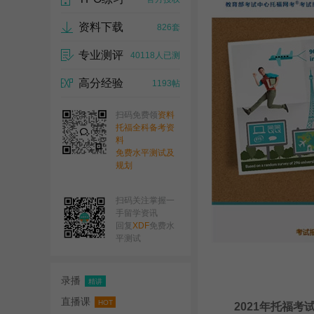
资料下载
826套
专业测评
40118人已测
高分经验
1193帖
扫码免费领
资料
托福全科备考资
料
免费水平测试及
规划
扫码关注掌握一
手留学资讯
回复
XDF
免费水
平测试
录播
精讲
直播课
HOT
2021年托福