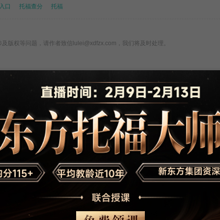
入口
托福查分
托福
版权等问题，请作者致信lulei@xdfzx.com，我们将及时处理。
关注新东方在线托福
托福机经·Official题目练习
考前重点突破·听说读写海量资料
托福机经
托福全科备考资料大
托福正价课试听
文下载
礼包
包