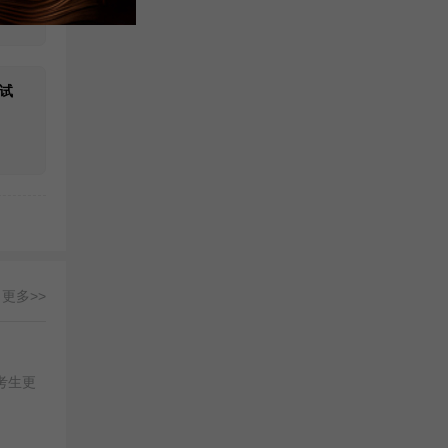
试
更多>>
考生更