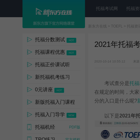
托福考试网
托福资
新东方在线
>
TOEFL
>
托福资
托福分数测试
HOT
2021年托
托福课程优惠
HOT
2020-10-14 10:55:12
来源
托福正价课试听
新托福机考练习
0元
考试查分是
托福
0元讲座
NEW
HOT
在规定的时间，大家
分的入口是什么呢?
新版托福入门课程
托福入门导学
以下是
2021
HOT
NEW
托福机经
4000人报
PDF版
TPO练习
官方授权