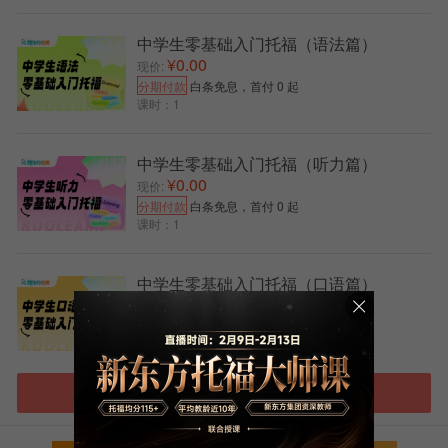
20 秒准备，60 秒回答，考查综合理解、复述及学术内
容理解总结能力。
中学生零基础入门托福（语法篇）
(四)写作(Writing)：29 分钟
¥0.00
现价:
分期付款
白条免息，首付 0 起
包括 2 道题。综合写作(Task 1)先阅读文章(3 分
课时：1
钟)、听讲座(2 - 3 分钟)，再 20 分钟内写 150 - 225 字
文章，总结讲座观点论据并关联阅读观点;学术讨论写作
中学生零基础入门托福（听力篇）
(Task 2)为新题型，针对学术话题发表观点并与其他考生
¥0.00
现价:
讨论，要求至少 100 字，考查语言表达、逻辑思维和分
分期付款
白条免息，首付 0 起
析问题能力。
课时：1
三、托福TOEFL备考建议
中学生零基础入门托福（口语篇）
(一)模拟考试
¥0.00
现价:
多进行全真模拟，适应考试节奏，避免因时间紧张
分期付款
白条免息，首付 0 起
课时：1
慌乱。
(二)合理分配时间
进入托福选课中心
根据各部分特点，如阅读先看题再读文;听力边听边
记;口语控制时间;写作先构思结构，合理分配答题时间。