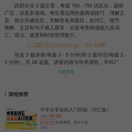
此部分含 2 篇文章，每篇 700 - 750 词左右，题材
广泛，涉及多领域。考生需运用快速阅读技巧，理解主
旨、抓住关键信息，并解答各类题目，如词汇、细节、
推断、主旨和句子插入题等，全面考查阅读能力及词
汇、语法、速度和时间管理能力。
(二)听力(Listening)：36 分钟
包含 3 篇讲座(每篇 3 - 5 分钟)和 2 篇对话(每篇 2 -
3 分钟)，共 28 道题。讲座内容为学术课程，学科广
泛，词汇和句子结构复杂，语速适中，考查学术英语听
加载更多
力理解;对话模拟校园生活场景，语速稍快，考查日常英
语交流信息捕捉和理解能力。
(三)口语(Speaking)：16 分钟
课程推荐
需完成 4 道题，含独立口语和综合口语。独立口语
中学生零基础入门托福（词汇篇）
(Task 1)有 15 秒准备、45 秒作答，话题围绕个人经历
¥0.00
现价:
等;综合口语(Task 2 & Task 4)先阅读短文(45 秒)，再听
分期付款
白条免息，首付 0 起
对话(60 - 90 秒)或讲座(90 - 120 秒)，分别有 30 秒和
课时：1