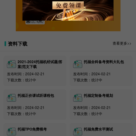
(三)提升速度与准确性
关注新东方在线托福
托福机经||Official题目练习
通过限时练习和错题分析，提高答题速度与准确
率，同时扩充词汇量、提升语法水平。
(四)注意考试当天安排
资料下载
查看更多>>
提前到达考场，熟悉流程，注意考试时间和休息安
排，保持良好状态。
2021-2024托福机经试题|答
托福全科备考资料大礼包
托福 TOEFL 考试时长虽有限，但只要充分了解各
案|范文下载
部分时间和题型，科学备考，合理规划，定能取得理想
发布时间：2024-02-21
发布时间：2024-02-21
成绩，顺利开启留学梦想之旅!加油!
下载次数：统计中
下载次数：统计中
托福TPO阅读|听力|口语|写作免费模考刷题链接(附答案
托福正价课试听课程包
托福定制备考规划
和解析)
发布时间：2024-02-21
发布时间：2024-02-21
下载次数：统计中
下载次数：统计中
托福TPO免费模考
托福免费水平测试