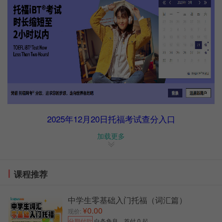
2025年12月20日托福考试查分入口
加载更多
查分官网网站：
https://toefl.neea.cn/
托福成绩查询流程
1、登录教育部托福考试报名网站(https://toefl.neea.cn/)
课程推荐
2、输入考生的NEED用户ID和密码登陆;
中学生零基础入门托福（词汇篇）
3、登录页面后，点击左侧“查看成绩”进行托福分数查
¥0.00
现价:
询。
分期付款
白条免息，首付 0 起