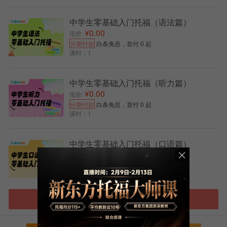
5 月：17 日、25 日;
中学生零基础入门托福（语法篇）
6 月：14 日、21 日、28 日;
¥0.00
现价:
7 月：6 日、9 日、12 日、19 日、23 日;
分期付款
白条免息，首付 0 起
课时：1
8 月：20 日、23 日、30 日;
9 月：6 日、7 日、13 日、17 日、20 日、21 日;
中学生零基础入门托福（听力篇）
¥0.00
现价:
10 月：11 日、15 日、18 日、25 日;
分期付款
白条免息，首付 0 起
课时：1
11 月：1 日、8 日、15 日、22 日;
12 月：6 日、13 日、20 日 。
中学生零基础入门托福（口语篇）
四、托福 TOEFL 考试报名及备考建议
¥0.00
现价:
分期付款
白条免息，首付 0 起
考位问题：考位并非一次性全部放出，从开放报名
课时：1
日至考前 3 天会陆续增加。通常每周三、周五上午 10
点左右可能会有新考位释放，所以没抢到心仪考位的同
进入托福选课中心
学不要着急，可以持续关注。