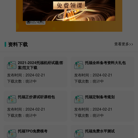
热门时段：1 月寒假期间、7 - 8 月暑假以及 9 - 10
月早申前，考位需求较大，竞争比较激烈。建议备考充
关注新东方在线托福
分的同学尽量避开这些时段，以免增加报名压力。
托福机经||Official题目练习
备考时机：托福成绩有效期为两年，要合理规划好
自己的出分时间，确保成绩在申请时有效。
资料下载
查看更多>>
五、结语
了解托福考试的频率和 2025 年的考试时间，对于
2021-2024托福机经试题|答
托福全科备考资料大礼包
计划参加考试的小伙伴们至关重要。大家要依据自身的
案|范文下载
实际状况，提前谋划，精心筹备备考计划，充分利用托
发布时间：2024-02-21
发布时间：2024-02-21
下载次数：统计中
下载次数：统计中
福考试的规则优势，争取在托福考试中斩获佳绩，顺利
开启留学梦想的大门，向着更广阔的国际舞台大步迈进!
托福正价课试听课程包
托福定制备考规划
托福TPO阅读|听力|口语|写作免费模考刷题链接(附答案
和解析)
发布时间：2024-02-21
发布时间：2024-02-21
下载次数：统计中
下载次数：统计中
托福TPO免费模考
托福免费水平测试