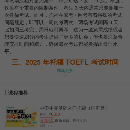
考试场次相对更为集中，每月可达 7 次 - 11 次。不过，
这里有个重要的限制条件，考生 3 天内通常只能参加一
次托福考试。而且，托福在家考 / 网考有着特殊的考试
间隔规定，即可以一周内考两次，两场考试间隔 3 天，
比如周三考完，周日就可再考。这为一些急需成绩或者
想要快速刷分的考生提供了更多的机会，但也要注意合
理安排时间和精力，确保每次考试都能发挥出最佳水
平。
三、2025 年托福 TOEFL 考试时间
加载更多
2025 年托福 iBT 考试共开放了 41 个考试日期的 67
场考试，以下是详细的考试时间安排 ：
1 月：8 日、11 日;
课程推荐
2 月：15 日、19 日、22 日;
中学生零基础入门托福（词汇篇）
3 月：1 日、15 日、22 日、29 日;
¥0.00
现价:
分期付款
白条免息，首付 0 起
4 月：12 日、23 日;
课时：1