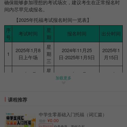
确保能够参加理想的考试场次，建议考生在正常报名时
间内尽早完成报名。
【2025年托福考试报名时间一览表】
序
星
考试时间
报名时间
出分时间
号
期
星
2025年1月8
2024年11月25
2025年1
1
期
日上午场
日-2025年1月5日
月15日
三
星
2025年1月11
2024年11月25
2025年1
2
期
加载更多
日上午场
日-2025年1月8日
月17日
六
星
2025年1月11
2024年11月25
2025年1
课程推荐
3
期
日下午场
日-2025年1月8日
月17日
六
中学生零基础入门托福（词汇篇）
星
¥0.00
2025年2月15
现价:
2024年11月25
2025年2
4
期
分期付款
白条免息，首付 0 起