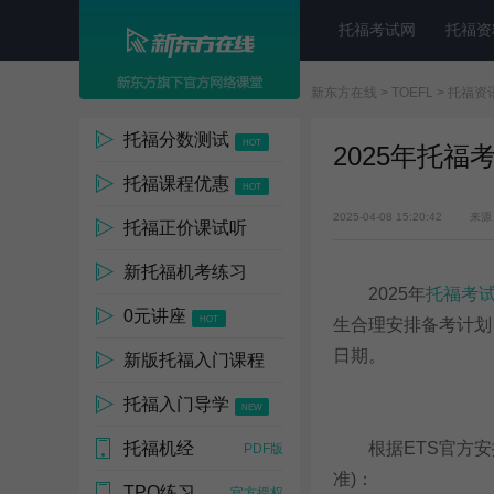
托福考试网
托福资
新东方在线
>
TOEFL
>
托福资
托福分数测试
HOT
2025年托福
托福课程优惠
HOT
2025-04-08 15:20:42
来源
托福正价课试听
新托福机考练习
0元
2025年
托福考
0元讲座
NEW
HOT
生合理安排备考计划
日期。
新版托福入门课程
托福入门导学
HOT
NEW
托福机经
根据ETS官方安排
4000人报
PDF版
准)：
TPO练习
官方授权