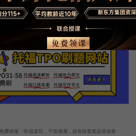
PO阅读|听力|口语|写作免费模考刷题链接(附答案和解析)
免费讲座：听说读写，干货满满，还有惊喜奖品等你拿