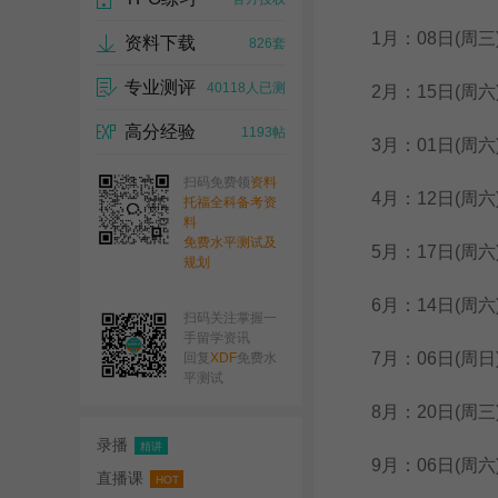
1月：08日(周三)
资料下载
826套
专业测评
40118人已测
2月：15日(周六)、
高分经验
1193帖
3月：01日(周六)、
扫码免费领
资料
4月：12日(周六)
托福全科备考资
料
免费水平测试及
5月：17日(周六)
规划
6月：14日(周六)、
扫码关注掌握一
手留学资讯
7月：06日(周日)、
回复
XDF
免费水
平测试
8月：20日(周三)、
录播
精讲
9月：06日(周六)、
直播课
HOT